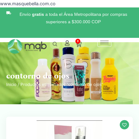
Ir
www.masquebella.com.co
al
Envío
gratis
a toda el Área Metropolitana por compras
contenido
superiores a $300.000 COP
0
Cart
contorno de ojos
Inicio
/ Productos etiquetados “contorno de ojos”