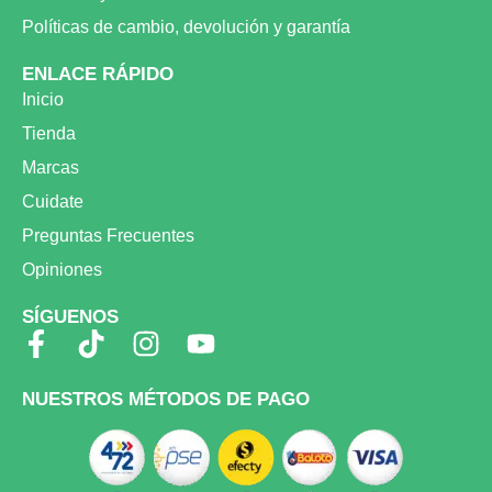
Políticas de cambio, devolución y garantía
ENLACE RÁPIDO
Inicio
Tienda
Marcas
Cuidate
Preguntas Frecuentes
Opiniones
SÍGUENOS
F
T
I
Y
a
i
n
o
c
k
s
u
NUESTROS MÉTODOS DE PAGO
e
t
t
t
b
o
a
u
o
k
g
b