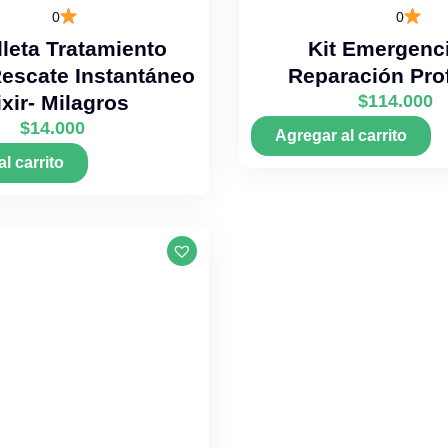
0
0
leta Tratamiento
Kit Emergenc
Rescate Instantáneo
Reparación Pro
ixir- Milagros
$
114.000
$
14.000
Agregar al carrito
l carrito