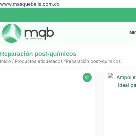
Ir
www.masquebella.com.co
al
contenido
INI
Reparación post-químicos
Inicio
/ Productos etiquetados “Reparación post-químicos”