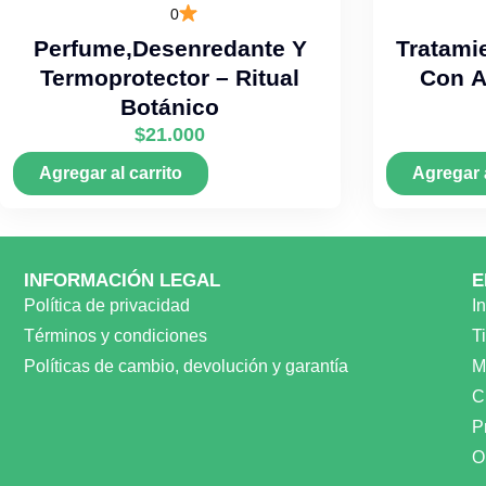
0
Perfume,desenredante Y
Tratami
Termoprotector – Ritual
Con A
Botánico
$
21.000
Agregar al carrito
Agregar a
INFORMACIÓN LEGAL
E
Política de privacidad
In
Términos y condiciones
T
Políticas de cambio, devolución y garantía
M
C
P
O