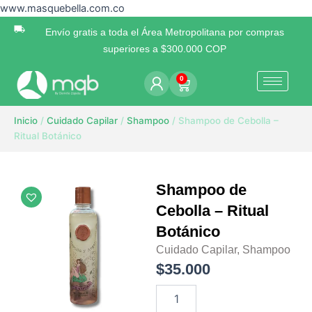
Ir
www.masquebella.com.co
al
Envío gratis a toda el Área Metropolitana por compras
contenido
superiores a $300.000 COP
0
Cart
Inicio
/
Cuidado Capilar
/
Shampoo
/ Shampoo de Cebolla –
Ritual Botánico
Shampoo de
Cebolla – Ritual
Botánico
Cuidado Capilar
,
Shampoo
$
35.000
Shampoo
de